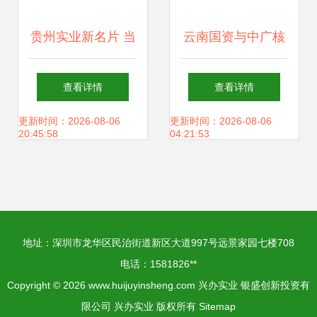
贵州实业新名片 当
云南国资与中广核
飞行梦想碰撞创意
基金强强联手 400
查看详情
查看详情
餐饮
亿合作协议撬动创
更新时间：2026-08-06
更新时间：2026-08-06
20:45:58
04:21:53
新投资
地址：深圳市龙华区民治街道新区大道997号远景家园七楼708
电话：1581826**
Copyright © 2026
www.huijuyinsheng.com
兴办实业
银盛创新投资有
限公司
兴办实业
版权所有
Sitemap