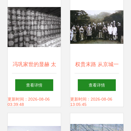
水工业博物馆
冯巩家世的显赫 太
权贵末路 从京城一
爷爷曾任民国大总
霸到街头赢家一夕
查看详情
查看详情
统，爷爷名气不大
幻灭，晚年孤独反
更新时间：2026-08-06
更新时间：2026-08-06
03:39:48
13:05:45
但更牛气
思创新之道