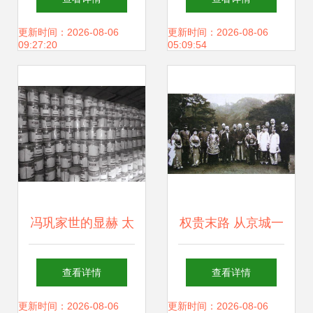
初探建设正酣的天
更新时间：2026-08-06
更新时间：2026-08-06
09:27:20
05:09:54
水工业博物馆
冯巩家世的显赫 太
权贵末路 从京城一
爷爷曾任民国大总
霸到街头赢家一夕
查看详情
查看详情
统，爷爷名气不大
幻灭，晚年孤独反
更新时间：2026-08-06
更新时间：2026-08-06