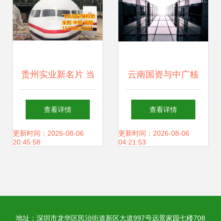
贵州实业新名片 当
云南国资与中广核
飞行梦想碰撞创意
基金强强联手 400
查看详情
查看详情
餐饮
亿合作协议撬动创
更新时间：2026-08-06
更新时间：2026-08-06
20:45:58
04:21:53
新投资
地址：深圳市龙华区民治街道新区大道997号远景家园七楼708