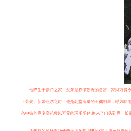
他降生于豪门之家，父亲是权倾朝野的首富，家财万贯
上荣光。新婚燕尔之时，他是朝堂所慕的王储明星，呼风唤雨
条中街的宽宅高苑数以万元的玩乐乐赌,换来了门头到另一长
少年時的超绝财场他曾无度颓陈·彼时尚宴朋友一拔春风