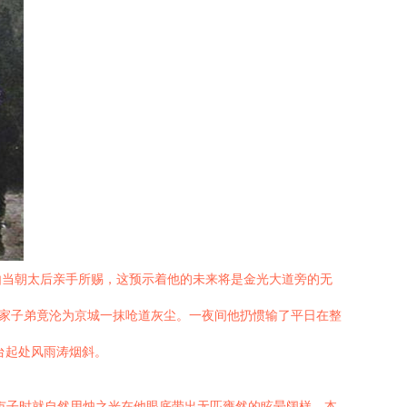
由当朝太后亲手所赐，这预示着他的未来将是金光大道旁的无
世家子弟竟沦为京城一抹呛道灰尘。一夜间他扔惯输了平日在整
台起处风雨涛烟斜。
市子时就自然用烛之光在他眼底带出无匹雍然的眩晕阔样。本