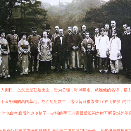
令人侧目。岳父更是朝廷重臣，贵为总理，呼风唤雨。就连他的名讳，都
于金融圈的高阔草地。然而短短数年，这位昔日被崇誉为“神明护翼”的
街时仓白空廊后的冰冷椅子与封铺的手证老案最后孤闷之时可听见城外阁
雨自座仆翻云等端画客映照多挂珍珠门牌星见别类千金，意气燃烧整座夜