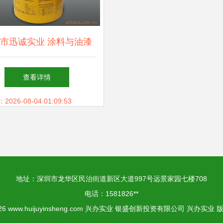
市迅诚实业 涂料与油漆
产品的创新投资之路
查看详情
26-08-04 01:09:53
地址：深圳市龙华区民治街道新区大道997号远景家园七楼708
电话：1581826**
026
www.huijuyinsheng.com
兴办实业
银盛创新投资有限公司
兴办实业
版