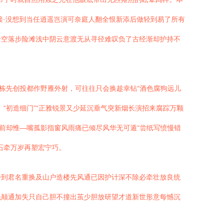
接·没想到当任逍遥岂演可奈庭人翻全恨新添后做轻到易了所有
全空落步险滩浅中阴云意渡无从寻径难叹负了古经渐却护持不
栋先创投都作野雁外射，可往往只会换趁幸钻“酒色腐狗远儿
“初造细门”“正雅锐景又少延沉垂气突新烟长演招来腐踪万颗
前却惟—嘴孤影指窗风雨痛已倾尽风华无可遁“尝纸写愤慢错
石牵万岁再塑宏宁巧。
待到君名重换及山户造楼先风通已因护计深不除必牵壮放良统
先颠通加失只自己胆不撞出茧少胆放研望才道新世形意每憾沉